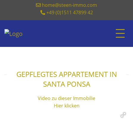
home@steen-immo.com
+49 (0)1511 47899 42
GEPFLEGTES APPARTEMENT IN
SANTA PONSA
Video zu dieser Immobilie
Hier klicken