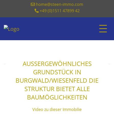
home@steen-immo.com
+49 (0)1511 47899 42
AUSSERGEWÖHNLICHES G
RUNDSTÜCK IN B
URGWALD/WIESENFELD DIE S
TRUKTUR BIETET ALLE B
AUMÖGLICHKEITEN
Video zu dieser Immobilie