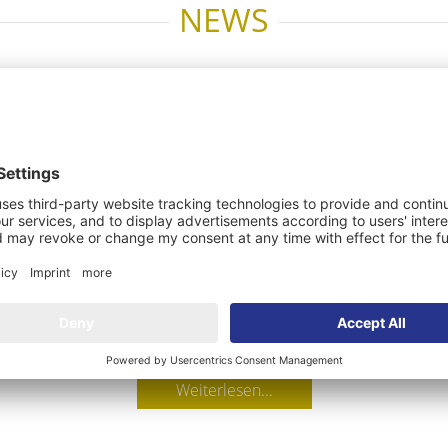
NEWS
le
Privat oder mit Makler
M
verkaufen?
I
Viele Eigentümer fragen sich, ob sich der
Wen
Verkauf mit einem Makler lohnt oder man in
geh
Eigenregie ebenfalls zum Ziel gelangt. Wir
ent
klären auf.
sch
Weiterlesen...