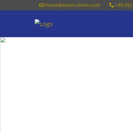
home@steen-immo.com
+49 (0)