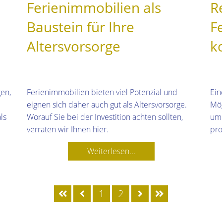
Ferienimmobilien als
R
Baustein für Ihre
F
Altersvorsorge
k
en,
Ferienimmobilien bieten viel Potenzial und
Ein
eignen sich daher auch gut als Altersvorsorge.
Mög
ls
Worauf Sie bei der Investition achten sollten,
um 
verraten wir Ihnen hier.
pro
Weiterlesen...
1
2